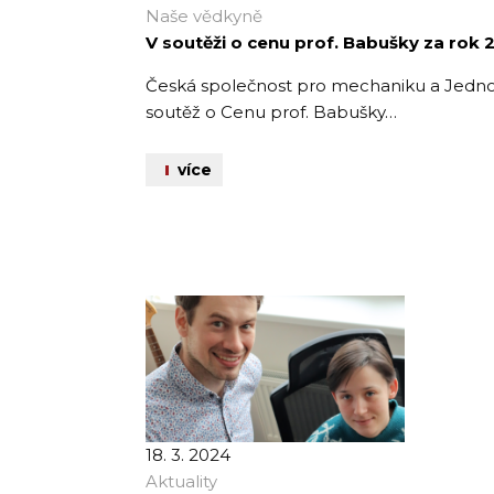
Naše vědkyně
V soutěži o cenu prof. Babušky za rok
Česká společnost pro mechaniku a Jednot
soutěž o Cenu prof. Babušky…
více
18. 3. 2024
Aktuality