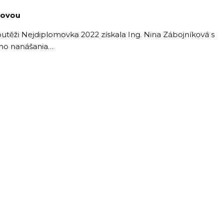
kovou
outěži Nejdiplomovka 2022 získala Ing. Nina Zábojníková s
ho nanášania…