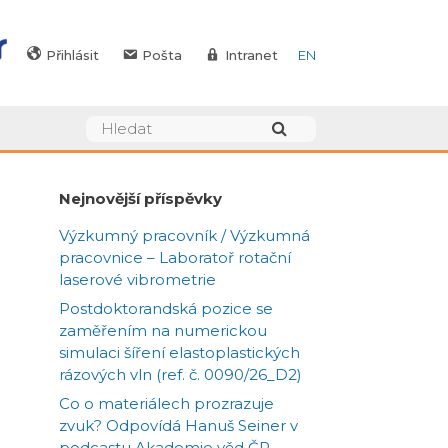
Přihlásit
Pošta
Intranet
EN
Nejnovější příspěvky
Výzkumný pracovník / Výzkumná
pracovnice – Laboratoř rotační
laserové vibrometrie
Postdoktorandská pozice se
zaměřením na numerickou
simulaci šíření elastoplastických
rázových vln (ref. č. 0090/26_D2)
Co o materiálech prozrazuje
zvuk? Odpovídá Hanuš Seiner v
podcastu Akademie věd ČR