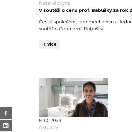
Naše vědkyně
V soutěži o cenu prof. Babušky za rok 
Česká společnost pro mechaniku a Jednot
soutěž o Cenu prof. Babušky…
více
6. 10. 2023
Aktuality