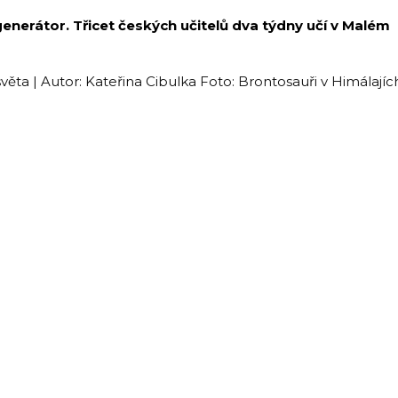
generátor. Třicet českých učitelů dva týdny učí v Malém
e světa | Autor: Kateřina Cibulka Foto: Brontosauři v Himálajíc