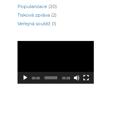
Popularizace
(20)
Tisková zpráva
(2)
Veřejná soutěž
(1)
Video
přehrávač
00:00
05:09