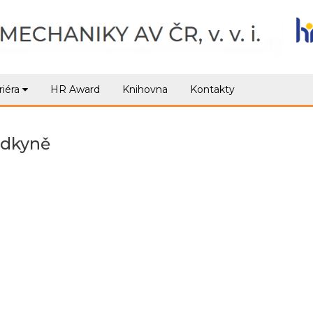
riéra
HR Award
Knihovna
Kontakty
ědkyně