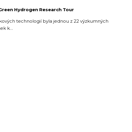
D Green Hydrogen Research Tour
íkových technologií byla jednou z 22 výzkumných
ášek k…