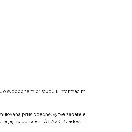
b., o svobodném přístupu k informacím:
rmulována příliš obecně, vyzve žadatele
dne jejího doručení, ÚT AV ČR žádost