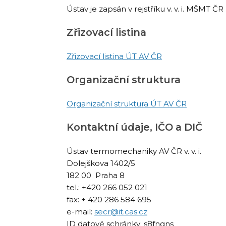
Ústav je zapsán v rejstříku v. v. i. MŠMT 
Zřizovací listina
Zřizovací listina ÚT AV ČR
Organizační struktura
Organizační struktura ÚT AV ČR
Kontaktní údaje, IČO a DIČ
Ústav termomechaniky AV ČR v. v. i.
Dolejškova 1402/5
182 00 Praha 8
tel.: +420 266 052 021
fax: + 420 286 584 695
e-mail:
secr@
it.cas.cz
ID datové schránky: s8fnqns