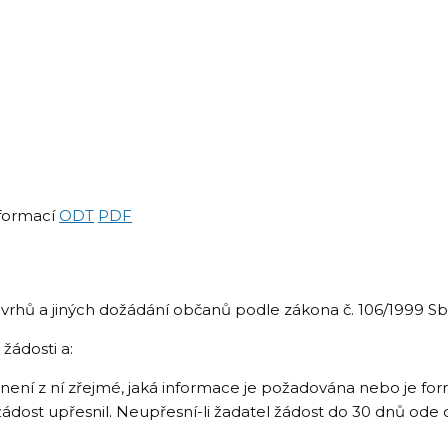
nformací
ODT
PDF
návrhů a jiných dožádání občanů podle zákona č. 106/1999 S
žádosti a:
, není z ní zřejmé, jaká informace je požadována nebo je fo
žádost upřesnil. Neupřesní-li žadatel žádost do 30 dnů ode 