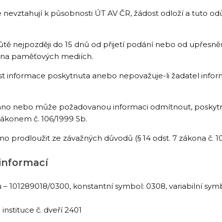
 nevztahují k působnosti ÚT AV ČR, žádost odloží a tuto o
tě nejpozději do 15 dnů od přijetí podání nebo od upřesně
bo na paměťových mediích.
st informace poskytnuta anebo nepovažuje-li žadatel inform
vinno nebo může požadovanou informaci odmítnout, poskyt
zákonem č. 106/1999 Sb.
 prodloužit ze závažných důvodů (§ 14 odst. 7 zákona č. 106
informací
– 101289018/0300, konstantní symbol: 0308, variabilní sy
instituce č. dveří 2401