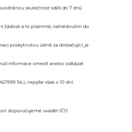
důvodněnou skutečnost sdělí do 7 dnů
ní žádosti a to písemně, nahlédnutím do
aci poskytnutou ústně za dostačující, je
nutí informace omezit anebo odkázat
/1999 Sb.), nejvýše však o 10 dní.
mbol: doporučujeme uvádět IČO