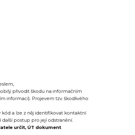
eslem,
obilý přivodit škodu na informačním
 informací). Projevem tzv. škodlivého
ód a lze z něj identifikovat kontaktní
alší postup pro její odstranění.
latele určit, ÚT dokument