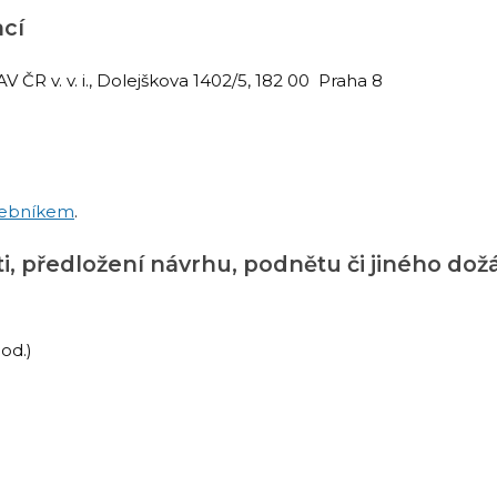
ací
ČR v. v. i., Dolejškova 1402/5, 182 00 Praha 8
zebníkem
.
sti, předložení návrhu, podnětu či jiného do
od.)