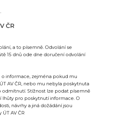
.
AV ČR
lání, a to písemně. Odvolání se
ůtě 15 dnů ode dne doručení odvolání
sti o informace, zejména pokud mu
i ÚT AV ČR, nebo mu nebyla poskytnuta
 odmítnutí. Stížnost lze podat písemně
 lhůty pro poskytnutí informace. O
sti, návrhy a jiná dožádání jsou
sy ÚT AV ČR