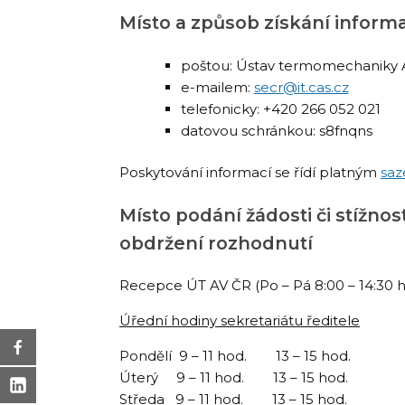
Místo a způsob získání inform
poštou: Ústav termomechaniky AV 
e-mailem:
secr@
it.cas.cz
telefonicky: +420 266 052 021
datovou schránkou: s8fnqns
Poskytování informací se řídí platným
sa
Místo podání žádosti či stížno
obdržení rozhodnutí
Recepce ÚT AV ČR (Po – Pá 8:00 – 14:30 h
Úřední hodiny sekretariátu ředitele
Pondělí 9 – 11 hod. 13 – 15 hod.
Úterý 9 – 11 hod. 13 – 15 hod.
Středa 9 – 11 hod. 13 – 15 hod.