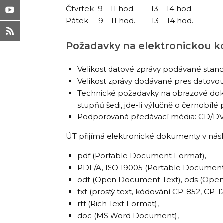
Čtvrtek 9 – 11 hod. 13 – 14 hod.
Pátek 9 – 11 hod. 13 – 14 hod.
Požadavky na elektronickou 
Velikost datové zprávy podávané stand
Velikost zprávy dodávané pres datovo
Technické požadavky na obrazové doku
stupňů šedi, jde-li výlučně o černobílé
Podporovaná předávací média: CD/DV
ÚT přijímá elektronické dokumenty v násl
pdf (Portable Document Format),
PDF/A, ISO 19005 (Portable Document 
odt (Open Document Text), ods (Ope
txt (prostý text, kódování CP-852, CP-1
rtf (Rich Text Format),
doc (MS Word Document),