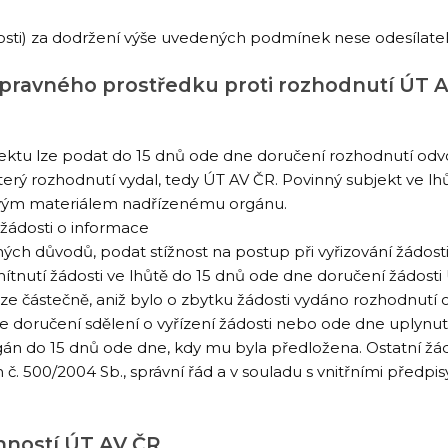
ti) za dodržení výše uvedených podmínek nese odesílatel
opravného prostředku proti rozhodnutí ÚT 
ektu lze podat do 15 dnů ode dne doručení rozhodnutí odvo
erý rozhodnutí vydal, tedy ÚT AV ČR. Povinný subjekt ve lh
sovým materiálem nadřízenému orgánu.
 žádosti o informace
ných důvodů, podat stížnost na postup při vyřizování žádo
tnutí žádosti ve lhůtě do 15 dnů ode dne doručení žádost
 částečně, aniž bylo o zbytku žádosti vydáno rozhodnutí o
 doručení sdělení o vyřízení žádosti nebo ode dne uplynutí
gán do 15 dnů ode dne, kdy mu byla předložena. Ostatní žádo
č. 500/2004 Sb., správní řád a v souladu s vnitřními předpi
inností ÚT AV ČR