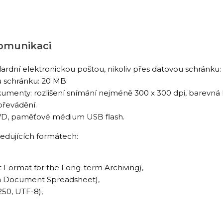
komunikaci
ardní elektronickou poštou, nikoliv přes datovou schránku:
u schránku: 20 MB
menty: rozlišení snímání nejméně 300 x 300 dpi, barevná
 převádění.
D, paměťové médium USB flash.
edujících formátech:
Format for the Long-term Archiving),
n Document Spreadsheet),
250, UTF-8),