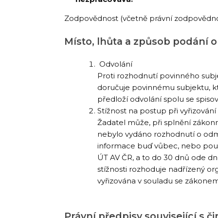
Zodpovědnost (včetně právní zodpovědnos
Místo, lhůta a způsob podání 
Odvolání
Proti rozhodnutí povinného subj
doručuje povinnému subjektu, kt
předloží odvolání spolu se spi
Stížnost na postup při vyřizování
Žadatel může, při splnění zákon
nebylo vydáno rozhodnutí o odmí
informace buď vůbec, nebo pouze
ÚT AV ČR, a to do 30 dnů ode dne
stížnosti rozhoduje nadřízený or
vyřizována v souladu se zákonem 
Právní předpisy související s č