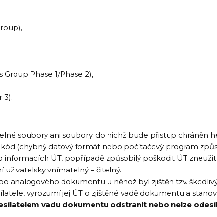
roup),
 Group Phase 1/Phase 2),
 3).
elné soubory ani soubory, do nichž bude přistup chráněn h
vý kód (chybný datový formát nebo počítačový program způs
nformacích ÚT, popřípadě způsobilý poškodit ÚT zneužitím
 uživatelsky vnímatelný – čitelný.
 analogového dokumentu u něhož byl zjištěn tzv. škodlivý k
atele, vyrozumí jej ÚT o zjištěné vadě dokumentu a stanoví d
desílatelem vadu dokumentu odstranit nebo nelze odesí