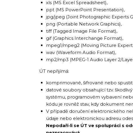
xls (MS Excel Spreadsheet),
ppt (MS PowerPoint Presentation),
jpg/jpeg (Joint Photographic Experts G
png (Portable Network Graphics),
tiff (Tagged Image File Format),
gif (Graphics Interchange Format),
mpeg1/mpeg2 (Moving Picture Experts
wav (Waveform Audio Format),
mp2/mp3 (MPEG-1 Audio Layer 2/Layer
ÚT nepřijímá:
komprimované, šifrované nebo spustit
datové soubory obsahující tzv. škodli
systému, programovém vybavení nebo i
kódu je rovněž stav, kdy dokument není
V případě doručení elektronického nebo
údaje nebo elektronickou adresu odesíl
Nepodaří-li se ÚT ve spolupráci s o
nezpracovává.