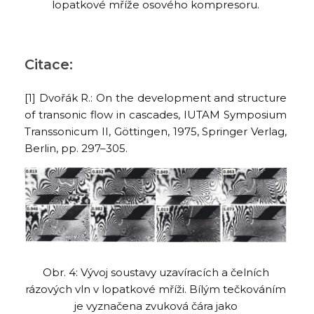
lopatkové mříže osového kompresoru.
Citace:
[1] Dvořák R.: On the development and structure
of transonic flow in cascades, IUTAM Symposium
Transsonicum II, Göttingen, 1975, Springer Verlag,
Berlin, pp. 297–305.
Obr. 4: Vývoj soustavy uzavíracích a čelních
rázových vln v lopatkové mříži. Bílým tečkováním
je vyznačena zvuková čára jako