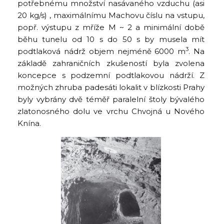
potřebnému množství nasávaného vzduchu (asi
20 kg/s) , maximálnímu Machovu číslu na vstupu,
popř. výstupu z mříže M ~ 2 a minimální době
běhu tunelu od 10 s do 50 s by musela mít
3
podtlaková nádrž objem nejméně 6000 m
. Na
základě zahraničních zkušeností byla zvolena
koncepce s podzemní podtlakovou nádrží. Z
možných zhruba padesáti lokalit v blízkosti Prahy
byly vybrány dvě téměř paralelní štoly bývalého
zlatonosného dolu ve vrchu Chvojná u Nového
Knína.