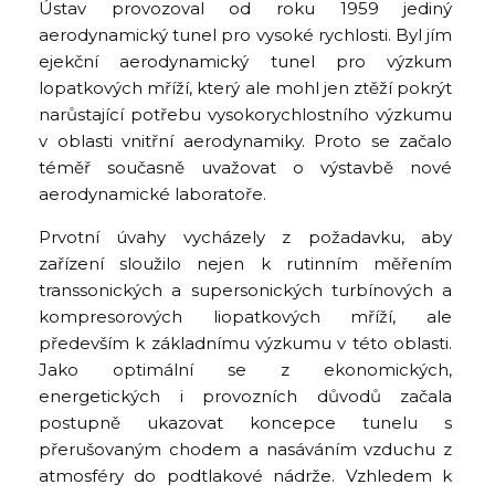
Ústav provozoval od roku 1959 jediný
aerodynamický tunel pro vysoké rychlosti. Byl jím
ejekční aerodynamický tunel pro výzkum
lopatkových mříží, který ale mohl jen ztěží pokrýt
narůstající potřebu vysokorychlostního výzkumu
v oblasti vnitřní aerodynamiky. Proto se začalo
téměř současně uvažovat o výstavbě nové
aerodynamické laboratoře.
Prvotní úvahy vycházely z požadavku, aby
zařízení sloužilo nejen k rutinním měřením
transsonických a supersonických turbínových a
kompresorových liopatkových mříží, ale
především k základnímu výzkumu v této oblasti.
Jako optimální se z ekonomických,
energetických i provozních důvodů začala
postupně ukazovat koncepce tunelu s
přerušovaným chodem a nasáváním vzduchu z
atmosféry do podtlakové nádrže. Vzhledem k