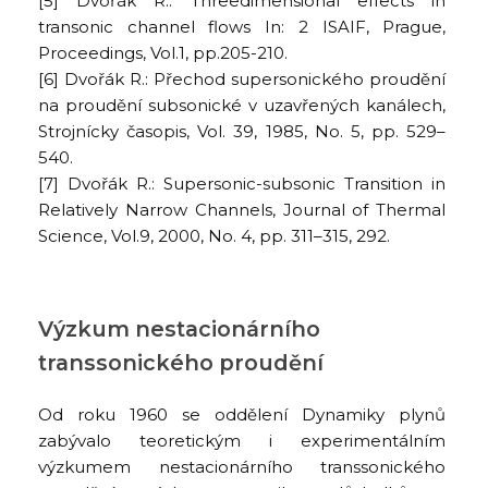
[5] Dvořák R.: Threedimensional effects in
transonic channel flows In: 2 ISAIF, Prague,
Proceedings, Vol.1, pp.205-210.
[6] Dvořák R.: Přechod supersonického proudění
na proudění subsonické v uzavřených kanálech,
Strojnícky časopis, Vol. 39, 1985, No. 5, pp. 529–
540.
[7] Dvořák R.: Supersonic-subsonic Transition in
Relatively Narrow Channels, Journal of Thermal
Science, Vol.9, 2000, No. 4, pp. 311–315, 292.
Výzkum nestacionárního
transsonického proudění
Od roku 1960 se oddělení Dynamiky plynů
zabývalo teoretickým i experimentálním
výzkumem nestacionárního transsonického