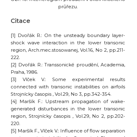
průřezu.
Citace
[1] Dvořák R.: On the unsteady boundary layer-
shock wave interaction in the lower transonic
region, Arch.mec.stosowanej, Vol.16, No 2, pp.211-
222.
[2] Dvořák R.: Transsonické proudění, Academia,
Praha, 1986.
[3] Vlček V.: Some experimental results
connected with transonic instabilities on airfoils
Strojnícky časopis , Vol.29, No 3, pp.342-354.
[4] Maršík F.: Upstream propagation of wake-
generated disturbances in the lower transonic
region, Strojnícky časopis , Vol.29, No 2, pp.202-
220.
[5] Maršík F., Vlček V.: Influence of flow separation