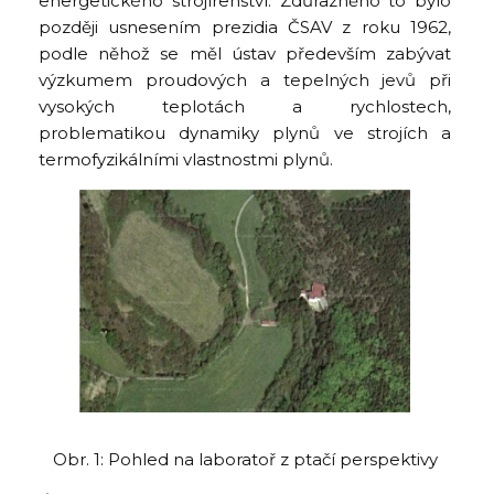
energetického strojírenství. Zdůrazněno to bylo
později usnesením prezidia ČSAV z roku 1962,
podle něhož se měl ústav především zabývat
výzkumem proudových a tepelných jevů při
vysokých teplotách a rychlostech,
problematikou dynamiky plynů ve strojích a
termofyzikálními vlastnostmi plynů.
Obr. 1: Pohled na laboratoř z ptačí perspektivy