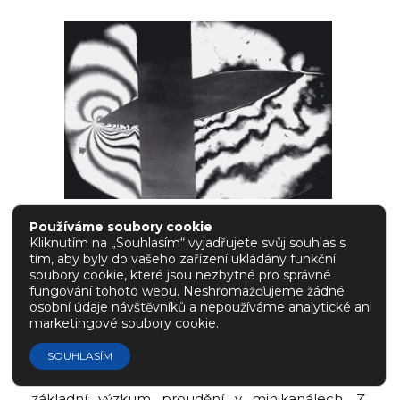
Používáme soubory cookie
Obr. 12: Šlírový obraz (vlevo) a interferogram
Kliknutím na „Souhlasím“ vyjadřujete svůj souhlas s
obtékání kmitajícího profilu při M=0,4.
tím, aby byly do vašeho zařízení ukládány funkční
soubory cookie, které jsou nezbytné pro správné
fungování tohoto webu. Neshromažďujeme žádné
osobní údaje návštěvníků a nepoužíváme analytické ani
marketingové soubory cookie.
Výzkum proudění v minikanálech
SOUHLASÍM
V laboratoři vnitřních proudění je prováděn
základní výzkum proudění v minikanálech. Z