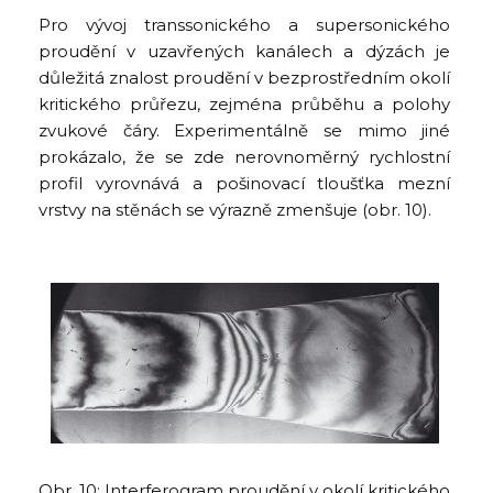
Pro vývoj transsonického a supersonického
proudění v uzavřených kanálech a dýzách je
důležitá znalost proudění v bezprostředním okolí
kritického průřezu, zejména průběhu a polohy
zvukové čáry. Experimentálně se mimo jiné
prokázalo, že se zde nerovnoměrný rychlostní
profil vyrovnává a pošinovací tloušťka mezní
vrstvy na stěnách se výrazně zmenšuje (obr. 10).
Obr. 10: Interferogram proudění v okolí kritického