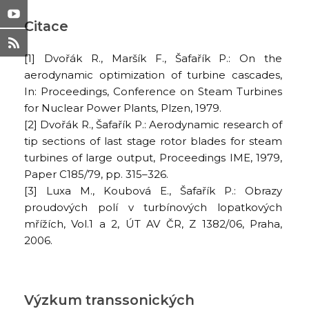
Citace
[1] Dvořák R., Maršík F., Šafařík P.: On the
aerodynamic optimization of turbine cascades,
In: Proceedings, Conference on Steam Turbines
for Nuclear Power Plants, Plzen, 1979.
[2] Dvořák R., Šafařík P.: Aerodynamic research of
tip sections of last stage rotor blades for steam
turbines of large output, Proceedings IME, 1979,
Paper C185/79, pp. 315–326.
[3] Luxa M., Koubová E., Šafařík P.: Obrazy
proudových polí v turbínových lopatkových
mřížích, Vol.1 a 2, ÚT AV ČR, Z 1382/06, Praha,
2006.
Výzkum transsonických