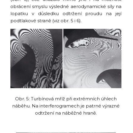
obrácení smyslu výsledné aerodynamické síly na
lopatku v důsledku odtržení proudu na její
podtlakové straně (viz obr. 5 i 6).
Obr. 5: Turbínová mříž při extrémních úhlech
náběhu. Na interferogramech je patrné výrazné
odtržení na náběžné hraně.