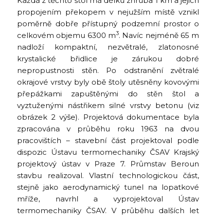
Každá z těchto štol má délku zhruba 1 km a jejich
propojením překopem v nejužším místě vznikl
poměrně dobře přístupný podzemní prostor o
3
celkovém objemu 6300 m
. Navíc nejméně 65 m
nadloží kompaktní, nezvětralé, zlatonosné
krystalické břidlice je zárukou dobré
nepropustnosti stěn. Po odstranění zvětralé
okrajové vrstvy byly obě štoly utěsněny kovovými
přepážkami zapuštěnými do stěn štol a
vyztuženými nástřikem silné vrstvy betonu (viz
obrázek 2 výše). Projektová dokumentace byla
zpracována v průběhu roku 1963 na dvou
pracovištích – stavební část projektoval podle
dispozic Ústavu termomechaniky ČSAV Krajský
projektový ústav v Praze 7. Průmstav Beroun
stavbu realizoval. Vlastní technologickou část,
stejně jako aerodynamický tunel na lopatkové
mříže, navrhl a vyprojektoval Ústav
termomechaniky ČSAV. V průběhu dalších let