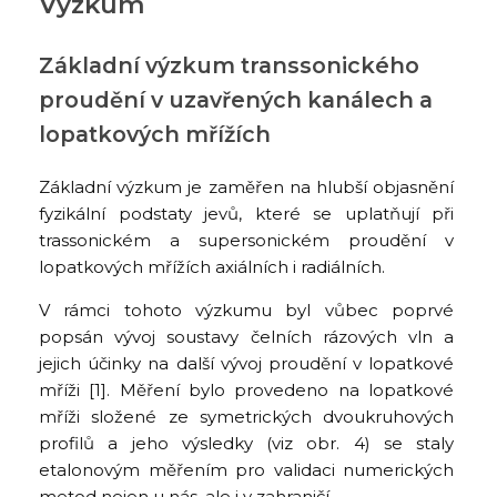
Výzkum
Základní výzkum transsonického
proudění v uzavřených kanálech a
lopatkových mřížích
Základní výzkum je zaměřen na hlubší objasnění
fyzikální podstaty jevů, které se uplatňují při
trassonickém a supersonickém proudění v
lopatkových mřížích axiálních i radiálních.
V rámci tohoto výzkumu byl vůbec poprvé
popsán vývoj soustavy čelních rázových vln a
jejich účinky na další vývoj proudění v lopatkové
mříži [1]. Měření bylo provedeno na lopatkové
mříži složené ze symetrických dvoukruhových
profilů a jeho výsledky (viz obr. 4) se staly
etalonovým měřením pro validaci numerických
metod nejen u nás, ale i v zahraničí.