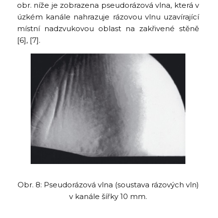
obr. níže je zobrazena pseudorázová vlna, která v
úzkém kanále nahrazuje rázovou vlnu uzavírající
místní nadzvukovou oblast na zakřivené stěně
[6], [7].
Obr. 8: Pseudorázová vlna (soustava rázových vln)
v kanále šířky 10 mm.