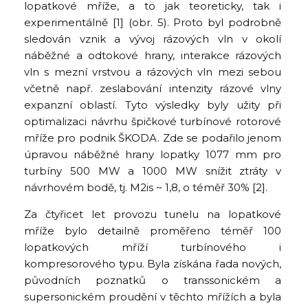
lopatkové mříže, a to jak teoreticky, tak i
experimentálně [1] (obr. 5). Proto byl podrobně
sledován vznik a vývoj rázových vln v okolí
náběžné a odtokové hrany, interakce rázových
vln s mezní vrstvou a rázových vln mezi sebou
včetně např. zeslabování intenzity rázové vlny
expanzní oblastí. Tyto výsledky byly užity při
optimalizaci návrhu špičkové turbínové rotorové
mříže pro podnik ŠKODA. Zde se podařilo jenom
úpravou náběžné hrany lopatky 1077 mm pro
turbíny 500 MW a 1000 MW snížit ztráty v
návrhovém bodě, tj. M2is ~ 1,8, o téměř 30% [2].
Za čtyřicet let provozu tunelu na lopatkové
mříže bylo detailně proměřeno téměř 100
lopatkových mříží turbínového i
kompresorového typu. Byla získána řada nových,
původních poznatků o transsonickém a
supersonickém proudění v těchto mřížích a byla