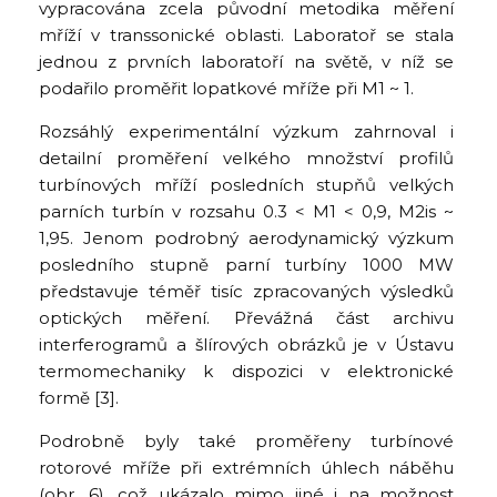
vypracována zcela původní metodika měření
mříží v transsonické oblasti. Laboratoř se stala
jednou z prvních laboratoří na světě, v níž se
podařilo proměřit lopatkové mříže při M1 ~ 1.
Rozsáhlý experimentální výzkum zahrnoval i
detailní proměření velkého množství profilů
turbínových mříží posledních stupňů velkých
parních turbín v rozsahu 0.3 < M1 < 0,9, M2is ~
1,95. Jenom podrobný aerodynamický výzkum
posledního stupně parní turbíny 1000 MW
představuje téměř tisíc zpracovaných výsledků
optických měření. Převážná část archivu
interferogramů a šlírových obrázků je v Ústavu
termomechaniky k dispozici v elektronické
formě [3].
Podrobně byly také proměřeny turbínové
rotorové mříže při extrémních úhlech náběhu
(obr. 6), což ukázalo mimo jiné i na možnost