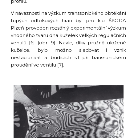
profilu.
V návaznosti na výzkum transsonického obtékání
tupých odtokových hran byl pro k.p. ŠKODA
Plzeň proveden rozsáhlý experimentální výzkum
vhodného tvaru dna kuželek velkých regulačních
ventilů [6] (obr. 9). Navíc, díky pružně uložené
kuželce, bylo možno sledovat i vznik
nestacionarit a budících sil při transsonickém
proudění ve ventilu [7].