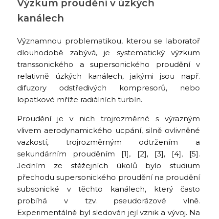
Výzkum proudění v úzkých
kanálech
Významnou problematikou, kterou se laboratoř
dlouhodobě zabývá, je systematický výzkum
transsonického a supersonického proudění v
relativně úzkých kanálech, jakými jsou např.
difuzory odstředivých kompresorů, nebo
lopatkové mříže radiálních turbín.
Proudění je v nich trojrozměrné s výrazným
vlivem aerodynamického ucpání, silně ovlivněné
vazkostí, trojrozměrným odtržením a
sekundárním prouděním [1], [2], [3], [4], [5].
Jedním ze stěžejních úkolů bylo studium
přechodu supersonického proudění na proudění
subsonické v těchto kanálech, který často
probíhá v tzv. pseudorázové vlně.
Experimentálně byl sledován její vznik a vývoj. Na