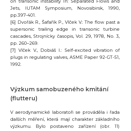
on transonic instability In: Separated Flows and
Jets, IUTAM Symposium, Novosibirsk, 1990,
pp.397-401.
[6] Dvořák R., Šafařík P., Vlček V.: The flow past a
supersonic trailing edge in transonic turbine
cascades, Strojnícky časopis, Vol. 29, 1978, No. 3,
pp. 260–269.
[7] Vlček V., Dobiáš I.: Self-excited vibration of
plugs in regulating valves, ASME Paper 92-GT-51,
1992.
Výzkum samobuzeného kmitání
(flutteru)
V aerodynamické laboratoři se prováděla i řada
dalších měření, která mají charakter základního
výzkumu. Bylo postaveno zařízení (obr. 11)