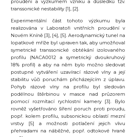
proudění a výzkumem vzniku a důsledků tzv.
transsonické nestability [1], [2].
Experimentální část tohoto výzkumu byla
realizována v Laboratoři vnitřních proudění v
Novém Kníně [3], [4], [5]. Aerodynamický tunel na
lopatkové mříže byl upraven tak, aby umožňoval
symetrické transsonické obtékání izolovaného
profilu (NACA0012 a symetrický dvoukruhový
18% profil) a aby na něm bylo možno sledovat
postupné vytváření uzavírací rázové vlny a její
stabilitu vůči poruchám přicházejícím z úplavu.
Pohyb rázové vlny na profilu byl sledován
podélnou štěrbinou v masce nad průzorem
pomocí rozmítací rychlostní kamery [3]. Bylo
rovněž vyšetřováno šíření poruch proti proudu,
popř. kolem profilu, subsonickou oblastí mezní
vrstvy [5] a možnosti potlačení jejich vlivu
přehradami na náběžné, popř. odtokové hraně