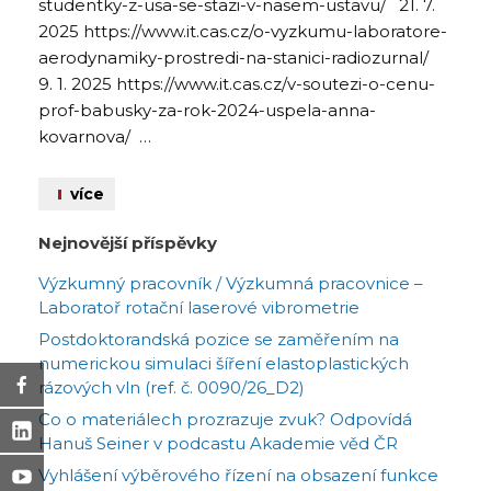
studentky-z-usa-se-stazi-v-nasem-ustavu/ 21. 7.
2025 https://www.it.cas.cz/o-vyzkumu-laboratore-
aerodynamiky-prostredi-na-stanici-radiozurnal/
9. 1. 2025 https://www.it.cas.cz/v-soutezi-o-cenu-
prof-babusky-za-rok-2024-uspela-anna-
kovarnova/ …
více
Nejnovější příspěvky
Výzkumný pracovník / Výzkumná pracovnice –
Laboratoř rotační laserové vibrometrie
Postdoktorandská pozice se zaměřením na
numerickou simulaci šíření elastoplastických
rázových vln (ref. č. 0090/26_D2)
Co o materiálech prozrazuje zvuk? Odpovídá
Hanuš Seiner v podcastu Akademie věd ČR
Vyhlášení výběrového řízení na obsazení funkce