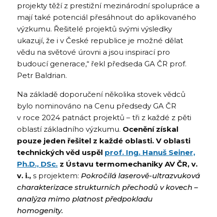
projekty těží z prestižní mezinárodní spolupráce a
mají také potenciál přesáhnout do aplikovaného
výzkumu. Řešitelé projektů svými výsledky
ukazují, že i v České republice je možné dělat
vědu na světové úrovni a jsou inspirací pro
budoucí generace,“ řekl předseda GA ČR prof.
Petr Baldrian.
Na základě doporučení několika stovek vědců
bylo nominováno na Cenu předsedy GA ČR
v roce 2024 patnáct projektů – tři z každé z pěti
oblastí základního výzkumu.
Ocenění získal
pouze jeden řešitel z každé oblasti.
V oblasti
technických věd uspěl
prof. Ing. Hanuš Seiner,
Ph.D., DSc.
z Ústavu termomechaniky AV ČR, v.
v. i.,
s projektem:
Pokročilá laserově-ultrazvuková
charakterizace strukturních přechodů v kovech –
analýza mimo platnost předpokladu
homogenity.