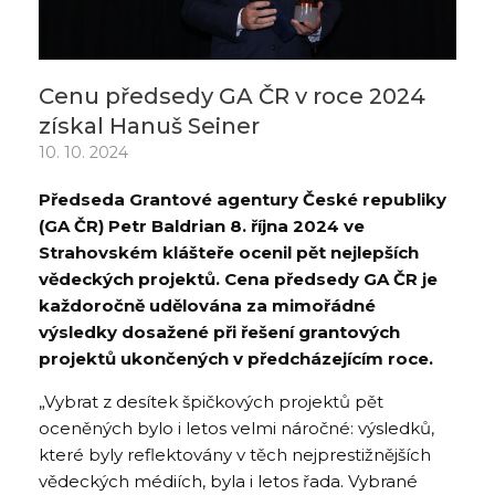
Cenu předsedy GA ČR v roce 2024
získal Hanuš Seiner
10. 10. 2024
Předseda Grantové agentury České republiky
(GA ČR) Petr Baldrian 8. října 2024
ve
Strahovském klášteře ocenil pět nejlepších
vědeckých projektů.
Cena předsedy GA ČR je
každoročně udělována za mimořádné
výsledky dosažené při řešení grantových
projektů ukončených v předcházejícím roce.
„Vybrat z desítek špičkových projektů pět
oceněných bylo i letos velmi náročné: výsledků,
které byly reflektovány v těch nejprestižnějších
vědeckých médiích, byla i letos řada. Vybrané