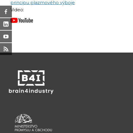
principu plazmového výboje
Video: