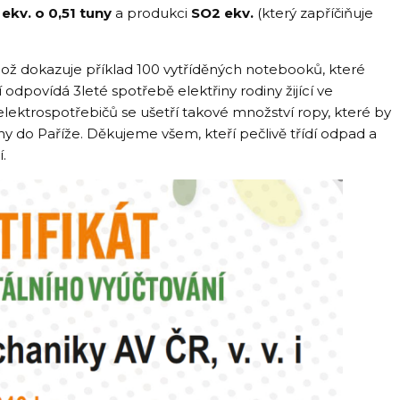
ekv. o 0,51 tuny
a produkci
SO2 ekv.
(který zapříčiňuje
 což dokazuje příklad 100 vytříděných notebooků, které
odpovídá 3leté spotřebě elektřiny rodiny žijící ve
lektrospotřebičů se ušetří takové množství ropy, které by
hy do Paříže. Děkujeme všem, kteří pečlivě třídí odpad a
.