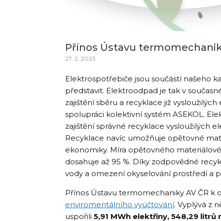
Přínos Ústavu termomechaniky
27. 2. 2023
Elektrospotřebiče jsou součástí našeho k
představit. Elektroodpad je tak v současn
zajištění sběru a recyklace již vysloužilý
spolupráci kolektivní systém ASEKOL. Ele
zajištění správné recyklace vysloužilých e
Recyklace navíc umožňuje opětovné materiá
ekonomiky. Míra opětovného materiálového
dosahuje až 95 %. Díky zodpovědné recykla
vody a omezení okyselování prostředí a 
Přínos Ústavu termomechaniky AV ČR k oc
enviromentálního vyúčtování
. Vyplývá z 
uspořili
5,91 MWh elektřiny, 548,29 litrů 