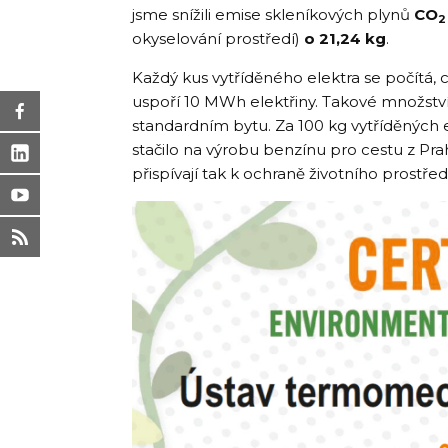
jsme snížili emise skleníkových plynů
CO
2
okyselování prostředí)
o 21,24 kg
.
Každý kus vytříděného elektra se počítá,
uspoří 10 MWh elektřiny. Takové množství 
standardním bytu. Za 100 kg vytříděných e
stačilo na výrobu benzínu pro cestu z Pra
přispívají tak k ochraně životního prostředí