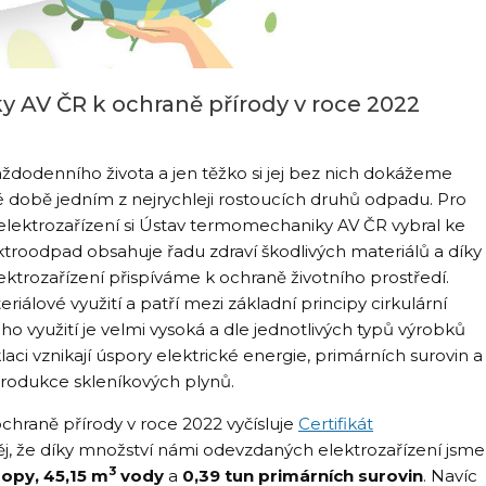
 AV ČR k ochraně přírody v roce 2022
aždodenního života a jen těžko si jej bez nich dokážeme
é době jedním z nejrychleji rostoucích druhů odpadu. Pro
ch elektrozařízení si Ústav termomechaniky AV ČR vybral ke
ktroodpad obsahuje řadu zdraví škodlivých materiálů a díky
lektrozařízení přispíváme k ochraně životního prostředí.
lové využití a patří mezi základní principy cirkulární
 využití je velmi vysoká a dle jednotlivých typů výrobků
ci vznikají úspory elektrické energie, primárních surovin a
produkce skleníkových plynů.
hraně přírody v roce 2022 vyčísluje
Certifikát
něj, že díky množství námi odevzdaných elektrozařízení jsme
3
ropy, 45,15 m
vody
a
0,39 tun primárních surovin
. Navíc