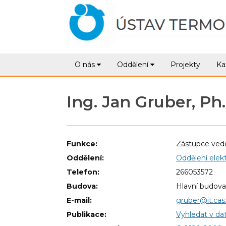
O nás
Oddělení
Projekty
Ka
Ing. Jan Gruber, Ph.
Funkce:
Zástupce ved
Oddělení:
Oddělení elekt
Telefon:
266053572
Budova:
Hlavní budova
E-mail:
gruber@it.cas
Publikace:
Vyhledat v da