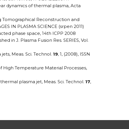
near dynamics of thermal plasma, Acta
ing Tomographical Reconstruction and
 IMAGES IN PLASMA SCIENCE (srpen 2011)
tructed phase space, 14th ICPP 2008
hed in J. Plasma Fusion Res. SERIES, Vol.
 jets, Meas. Sci. Technol.
19
, 1, (2008), ISSN
al of High Temperature Material Processes,
 a thermal plasma jet, Meas. Sci. Technol.
17
,