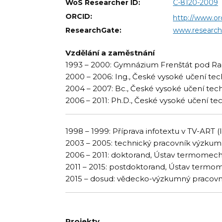
WoS Researcher ID:
C-8120-2009
ORCID:
http://www.o
ResearchGate:
www.researchg
Vzdělání a zaměstnání
1993 – 2000: Gymnázium Frenštát pod R
2000 – 2006: Ing., České vysoké učení tech
2004 – 2007: Bc., České vysoké učení tech
2006 – 2011: Ph.D., České vysoké učení tech
1998 – 1999: Příprava infotextu v TV-ART (l
2003 – 2005: technický pracovník výzkumu
2006 – 2011: doktorand, Ústav termomec
2011 – 2015: postdoktorand, Ústav termo
2015 – dosud: vědecko-výzkumný pracov
Projekty