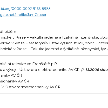
rcid.org/0000-0002-9166-8983
ate.net/profile/Jan_Gruber
adhoštěm
nické v Praze – Fakulta jaderná a fyzikálně inženýrská, obor
nické v Praze – Masarykův ústav vyšších studií, obor: Učit
nické v Praze – Fakulta jaderná a fyzikálně inženýrská, fyzik
okální televize ve Frenštátě p.R.).
 a vývoje, Ústav pro elektrotechniku AV ČR,
(k 1.1.2006 sl
haniky AV ČR
mechaniky AV ČR
ník, Ústav termomechaniky AV ČR