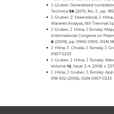
J. Gruber: Generalized correlati
Technica
56
(2011), No. 2 , pp. 1
J. Gruber, Z. Sekerešová, J. Hlí
Wavelet Analysis, 6th Triennial
J. Gruber, J. Hlína, J Šonský: M
(International Congress on Plasma
8
(2009), pp. 0900-0905, ISSN 1
J. Hlína, F. Chvála, J. Šonský, J. 
0957-0233
J. Gruber, J. Hlína, J. Šonský: Wa
Volume
12
, Issue 3-4, 2008, s. 3
J. Hlína, J. Gruber, J. Šonský: Ap
918-922 (2006), ISSN 0957-0233