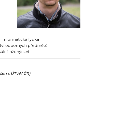
: Informatická fyzika
elství odborných předmětů
ální inženýrství
oučen s ÚT AV ČR)