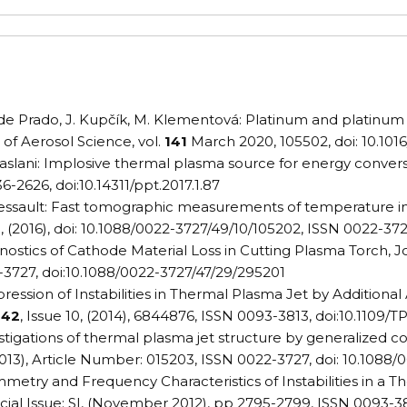
E de Prado, J. Kupčík, M. Klementová: Platinum and platinu
of Aerosol Science, vol.
141
March 2020, 105502, doi: 10.1016
A. Maslani: Implosive thermal plasma source for energy conve
36-2626, doi:10.14311/ppt.2017.1.87
. Cressault: Fast tomographic measurements of temperature in
0, (2016), doi: 10.1088/0022-3727/49/10/105202, ISSN 0022-37
agnostics of Cathode Material Loss in Cutting Plasma Torch, J
2-3727, doi:10.1088/0022-3727/47/29/295201
uppression of Instabilities in Thermal Plasma Jet by Additiona
,
42
, Issue 10, (2014), 6844876, ISSN 0093-3813, doi:10.1109/
vestigations of thermal plasma jet structure by generalized c
 2013), Article Number: 015203, ISSN 0022-3727, doi: 10.1088
symmetry and Frequency Characteristics of Instabilities in a 
pecial Issue: SI, (November 2012), pp 2795-2799, ISSN 0093-38