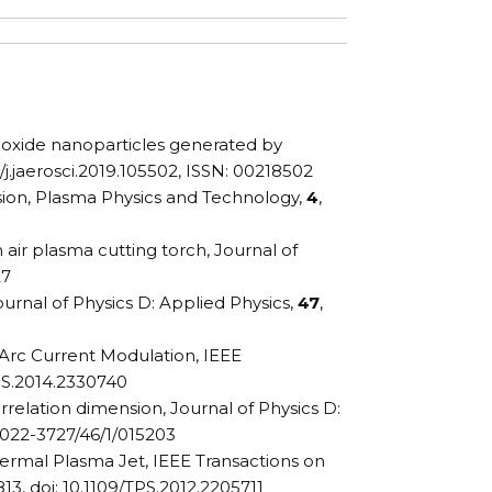
m oxide nanoparticles generated by
/j.jaerosci.2019.105502, ISSN: 00218502
rsion, Plasma Physics and Technology,
4
,
 air plasma cutting torch, Journal of
27
ournal of Physics D: Applied Physics,
47
,
l Arc Current Modulation, IEEE
TPS.2014.2330740
orrelation dimension, Journal of Physics D:
/0022-3727/46/1/015203
Thermal Plasma Jet, IEEE Transactions on
13, doi: 10.1109/TPS.2012.2205711