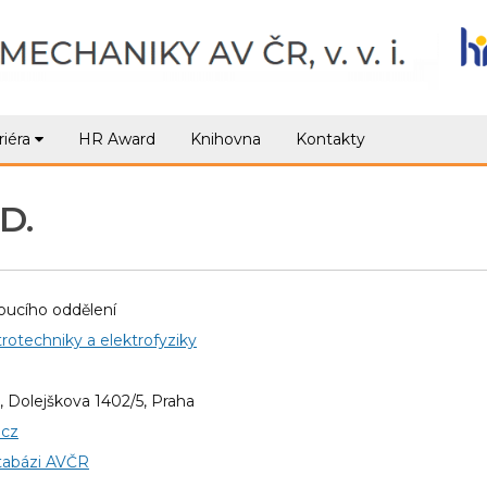
riéra
HR Award
Knihovna
Kontakty
D.
oucího oddělení
rotechniky a elektrofyziky
, Dolejškova 1402/5, Praha
.cz
tabázi AVČR