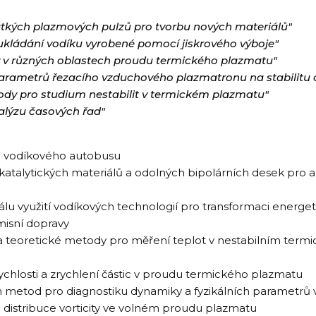
átkých plazmových pulzů pro tvorbu nových materiálů"
ukládání vodíku vyrobené pomocí jiskrového výboje"
y v různých oblastech proudu termického plazmatu"
parametrů řezacího vzduchového plazmatronu na stabilitu
dy pro studium nestabilit v termickém plazmatu"
alýzu časových řad"
j vodíkového autobusu
katalytických materiálů a odolných bipolárních desek pro 
u využití vodíkových technologií pro transformaci energe
misní dopravy
í a teoretické metody pro měření teplot v nestabilním te
ychlosti a zrychlení částic v proudu termického plazmatu
h metod pro diagnostiku dynamiky a fyzikálních parametr
 distribuce vorticity ve volném proudu plazmatu