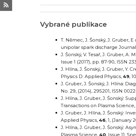
Vybrané publikace
T. Němec, J. Šonský, J. Gruber, 
unipolar spark discharge Journal 
J. Šonský, V. Tesař, J. Gruber, 
Issue 1 (2017), pp. 87-90, ISSN 23
J. Hlína, J. Šonský, J. Gruber, Y
Physics D: Applied Physics,
49
, 1
J. Gruber, J. Šonský, J. Hlína: Di
No. 29, (2014), 295201, ISSN 002
J. Hlína, J. Gruber, J. Šonský: S
Transactions on Plasma Science
J. Gruber, J. Hlína, J. Šonský: In
Applied Physics,
46
, 1, (January
J. Hlína, J. Gruber, J. Šonský: A
Plasma Science,
40
, Issue 11, S