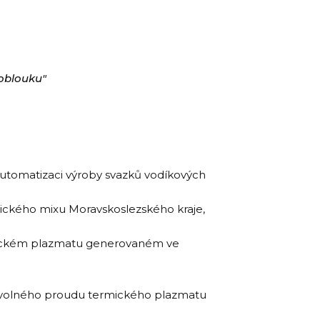
 oblouku"
automatizaci výroby svazků vodíkových
tického mixu Moravskoslezského kraje,
rmickém plazmatu generovaném ve
ů volného proudu termického plazmatu