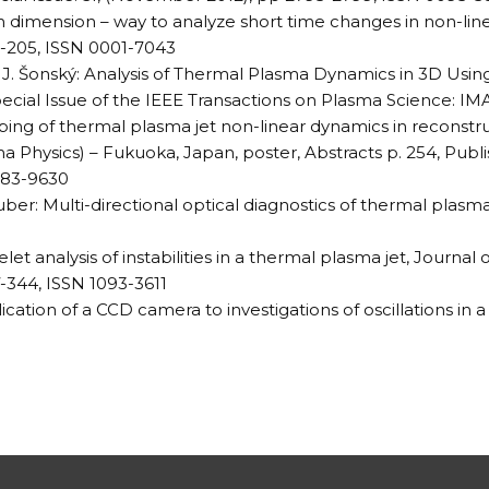
on dimension – way to analyze short time changes in non-li
85-205, ISSN 0001-7043
na, J. Šonský: Analysis of Thermal Plasma Dynamics in 3D Us
 Special Issue of the IEEE Transactions on Plasma Science:
apping of thermal plasma jet non-linear dynamics in recons
 Physics) – Fukuoka, Japan, poster, Abstracts p. 254, Publis
883-9630
Gruber: Multi-directional optical diagnostics of thermal plasma
velet analysis of instabilities in a thermal plasma jet, Journ
37-344, ISSN 1093-3611
plication of a CCD camera to investigations of oscillations in