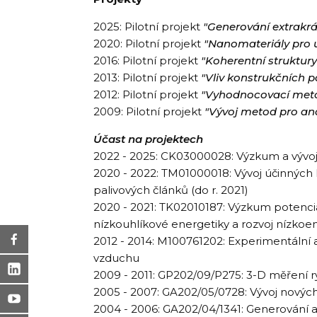
2025: Pilotní projekt
"Generování extrakr
2020: Pilotní projekt
"Nanomateriály pro 
2016: Pilotní projekt
"Koherentní struktur
2013: Pilotní projekt
"Vliv konstrukčních 
2012: Pilotní projekt
"Vyhodnocovací meto
2009: Pilotní projekt
"Vývoj metod pro an
Účast na projektech
2022 - 2025: CK03000028: Výzkum a vývo
2020 - 2022: TM01000018: Vývoj účinných 
palivových článků (do r. 2021)
2020 - 2021:
TK02010187: Výzkum potenciál
nízkouhlíkové energetiky a rozvoj nízkoe
2012 - 2014: M100761202: Experimentáln
vzduchu
2009 - 2011: GP202/09/P275: 3-D měření r
2005 - 2007: GA202/05/0728: Vývoj novýc
2004 - 2006: GA202/04/1341: Generování a