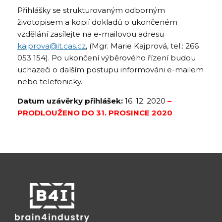
Přihlášky se strukturovaným odborným
životopisem a kopií dokladů o ukončeném
vzdělání zasílejte na e-mailovou adresu
kajprova@
it.cas.cz
, (Mgr. Marie Kajprová, tel.: 266
053 154). Po ukončení výběrového řízení budou
uchazeči o dalším postupu informováni e-mailem
nebo telefonicky.
Datum uzávěrky přihlášek:
16. 12. 2020
–
PRODLOUŽENO DO 31. PROSINCE 2020