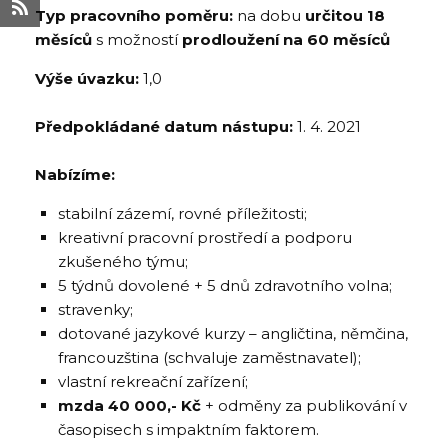
Typ pracovního poměru:
na dobu
určitou 18
měsíců
s možností
prodloužení na 60 měsíců
Výše úvazku:
1,0
Předpokládané datum nástupu:
1. 4. 2021
Nabízíme:
stabilní zázemí, rovné příležitosti;
kreativní pracovní prostředí a podporu
zkušeného týmu;
5 týdnů dovolené + 5 dnů zdravotního volna;
stravenky;
dotované jazykové kurzy – angličtina, němčina,
francouzština (schvaluje zaměstnavatel);
vlastní rekreační zařízení;
mzda 40 000,- Kč
+ odměny za publikování v
časopisech s impaktním faktorem.