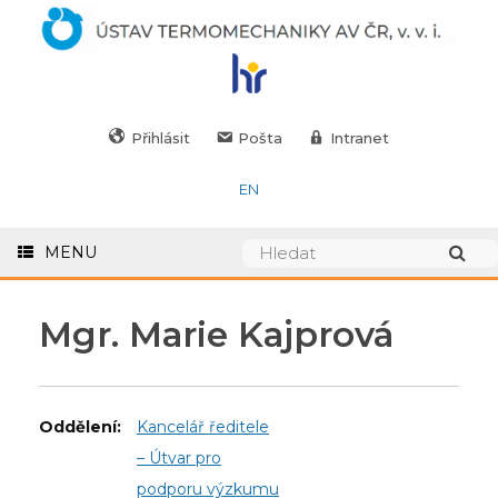
Přihlásit
Pošta
Intranet
EN
MENU
Mgr. Marie Kajprová
Oddělení:
Kancelář ředitele
– Útvar pro
podporu výzkumu