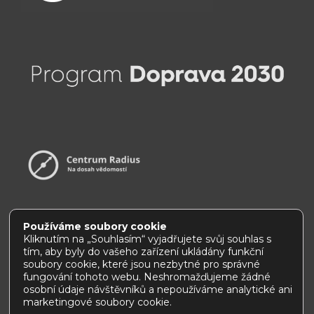
Používáme soubory cookie
Kliknutím na „Souhlasím“ vyjadřujete svůj souhlas s
tím, aby byly do vašeho zařízení ukládány funkční
Prohlášení o přístupnosti
|
Jak používat tento web
soubory cookie, které jsou nezbytné pro správné
fungování tohoto webu. Neshromažďujeme žádné
osobní údaje návštěvníků a nepoužíváme analytické ani
marketingové soubory cookie.