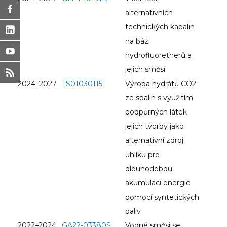
alternativních
technických kapalin
na bázi
hydrofluoretherů a
jejich směsí
2024–2027
TS01030115
Výroba hydrátů CO2
ze spalin s využitím
podpůrných látek
jejich tvorby jako
alternativní zdroj
uhlíku pro
dlouhodobou
akumulaci energie
pomocí syntetických
paliv
2022–2024
GA22-03380S
Vodné směsi se