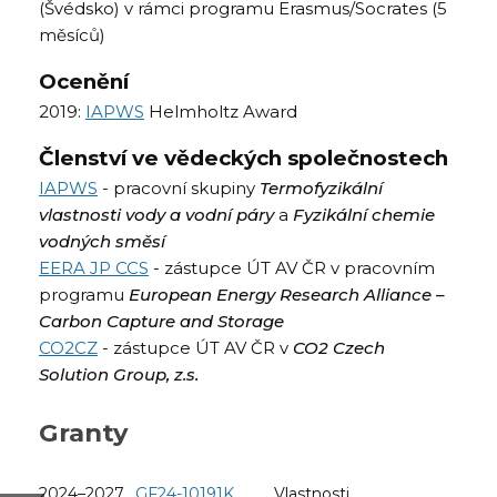
(Švédsko) v rámci programu Erasmus/Socrates (5
měsíců)
Ocenění
2019:
IAPWS
Helmholtz Award
Členství ve vědeckých společnostech
IAPWS
- pracovní skupiny
Termofyzikální
vlastnosti vody a vodní páry
a
Fyzikální chemie
vodných směsí
EERA JP CCS
- zástupce ÚT AV ČR v pracovním
programu
European Energy Research Alliance –
Carbon Capture and Storage
CO2CZ
- zástupce ÚT AV ČR v
CO2 Czech
Solution Group, z.s.
Granty
2024–2027
GF24-10191K
Vlastnosti