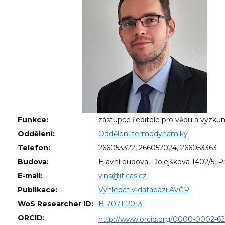
Funkce:
zástupce ředitele pro vědu a výzku
Oddělení:
Oddělení termodynamiky
Telefon:
266053322, 266052024, 266053363
Budova:
Hlavní budova, Dolejškova 1402/5, P
E-mail:
vins@it.cas.cz
Publikace:
Vyhledat v databázi AVČR
WoS Researcher ID:
B-7071-2013
ORCID:
http://www.orcid.org/0000-0002-62