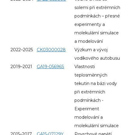
solemi při extrémních
podmínkách – přesné
experimenty a
molekulární simulace
a modelování
2022–2025
CK03000028
Výzkum a vývoj
vodíkového autobusu
2019–2021
GA19-05696S
Vlastnosti
teplosměnných
tekutin na bázi vody
při extrémních
podmínkách -
Experiment
modelování a
molekulární simulace
2015–2017
GA15-07129Y
Povrchové napětí