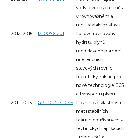
vody a vodných směsí
v rovnovážném a
metastabilním stavu
2012–2015
M100761201
Fázové rovnováhy
hydrátů plynů
modelované pomocí
referenčních
stavových rovnic -
teoretický základ pro
nové technologie CCS
a transportu plynů
2011–2013
GPP101/11/P046
Povrchové vlastnosti
metastabilních
tekutin používaných v
technických aplikacích
- teoretická a