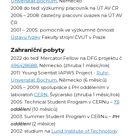
Universität Bochum
, Německo
2008 do teď: výzkumný pracovník na ÚT AV ČR
2006 – 2008: částečný pracovní úvazek na ÚT AV
ČR
2001 – 2005: pomocník ve výzkumné činnosti
Ústavu fyziky
Fakulty strojní ČVUT v Praze
Zahraniční pobyty
2022 do teď: Mercator Fellow na DFG projektu č.
496428688
, Německo (zhruba 1 měsíc/rok)
2011: Young Scientist IAPWS Project -
Ruhr-
Universität Bochum
, Německo (6 měsíců)
2005 – 2009: spolupráce s PH oddělením v
laboratoři
CERN
, Švýcarsko (zhruba 1 měsíc/rok)
2005: Technical Student Program v CERNu –
TS
oddělení
(10 měsíců)
2003: Summer Student Program v CERNu –
PH
oddělení
(2 měsíce)
2002: studium na
Lund Institute of Technology