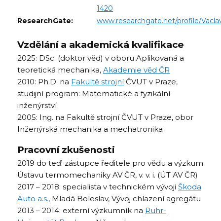
1420
ResearchGate:
www.researchgate.net/profile/Vacla
Vzdělání a akademická kvalifikace
2025: DSc. (doktor věd) v oboru Aplikovaná a
teoretická mechanika,
Akademie věd ČR
2010: Ph.D. na
Fakultě strojní
ČVUT v Praze,
studijní program: Matematické a fyzikální
inženýrství
2005: Ing. na Fakultě strojní ČVUT v Praze, obor
Inženýrská mechanika a mechatronika
Pracovní zkušenosti
2019 do teď: zástupce ředitele pro vědu a výzkum
Ústavu termomechaniky AV ČR, v. v. i. (ÚT AV ČR)
2017 – 2018: specialista v technickém vývoji
Škoda
Auto a.s.
, Mladá Boleslav, Vývoj chlazení agregátu
2013 – 2014: externí výzkumník na
Ruhr-