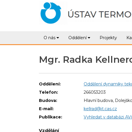
O nás
Oddělení
Projekty
Ka
Mgr. Radka Kellnero
Oddělení:
Oddělení dynamiky tek
Telefon:
266053203
Budova:
Hlavní budova, Dolejško
E-mail:
kellrad@it.cas.cz
Publikace:
Vyhledat v databázi A
Vzdělání