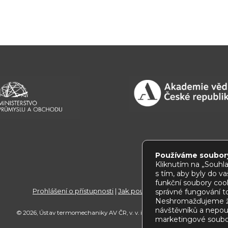
Používáme soubor
Kliknutím na „Souhla
s tím, aby byly do v
funkční soubory cook
Prohlášení o přístupnosti
|
Jak používat tento web
správné fungování 
Neshromažďujeme ž
návštěvníků a nepou
© 2026, Ústav termomechaniky AV ČR, v. v. i. |
webmaster@
it.cas.cz
marketingové soubo