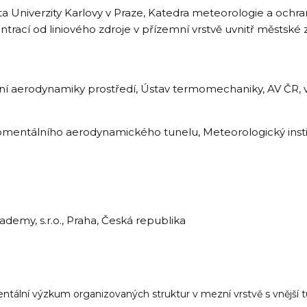
ta Univerzity Karlovy v Praze, Katedra meteorologie a ochra
rací od liniového zdroje v přízemní vrstvě uvnitř městské 
 aerodynamiky prostředí, Ústav termomechaniky, AV ČR, v. v
romentálního aerodynamického tunelu, Meteorologický inst
demy, s.r.o., Praha, Česká republika
ntální výzkum organizovaných struktur v mezní vrstvě s vnější t