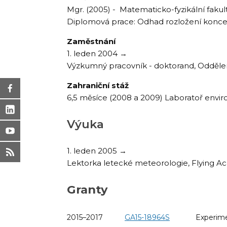
Mgr. (2005) - Matematicko-fyzikální fakul
Diplomová prace: Odhad rozložení koncent
Zaměstnání
1. leden 2004 →
Výzkumný pracovník - doktorand, Oddělení
Zahraniční stáž
6,5 měsíce (2008 a 2009) Laboratoř envi
Výuka
1. leden 2005 →
Lektorka letecké meteorologie, Flying Aca
Granty
2015–2017
GA15-18964S
Experime