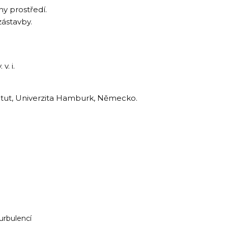
ny prostředí.
zástavby.
. i.
itut, Univerzita Hamburk, Německo.
urbulencí