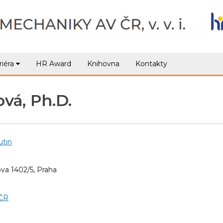
riéra
HR Award
Knihovna
Kontakty
vá, Ph.D.
utin
va 1402/5, Praha
VČR