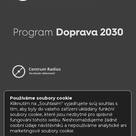
Používáme soubory cookie
Kliknutím na „Souhlasím“ vyjadřujete svůj souhlas s
tím, aby byly do vašeho zařízení ukládány funkční
Prohlášení o přístupnosti
|
Jak používat tento web
soubory cookie, které jsou nezbytné pro správné
fungování tohoto webu. Neshromažďujeme žádné
osobní údaje návštěvníků a nepoužíváme analytické ani
marketingové soubory cookie.