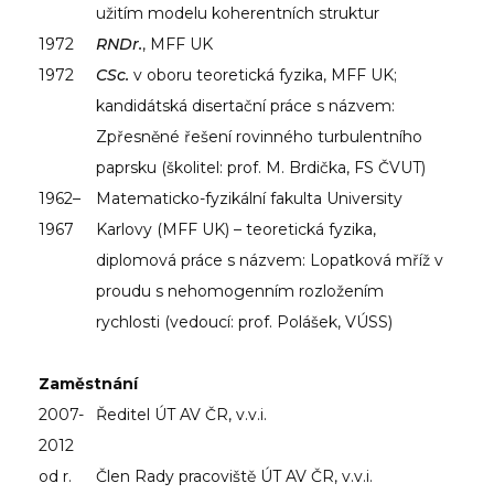
užitím modelu koherentních struktur
1972
RNDr.
, MFF UK
1972
CSc.
v oboru teoretická fyzika, MFF UK;
kandidátská disertační práce s názvem:
Zpřesněné řešení rovinného turbulentního
paprsku (školitel: prof. M. Brdička, FS ČVUT)
1962–
Matematicko-fyzikální fakulta University
1967
Karlovy (MFF UK) – teoretická fyzika,
diplomová práce s názvem: Lopatková mříž v
proudu s nehomogenním rozložením
rychlosti (vedoucí: prof. Polášek, VÚSS)
Zaměstnání
2007-
Ředitel ÚT AV ČR, v.v.i.
2012
od r.
Člen Rady pracoviště ÚT AV ČR, v.v.i.