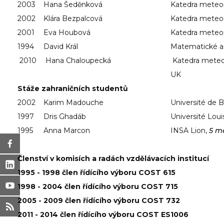
2003
Hana Šeděnková
Katedra meteor
2002
Klára Bezpalcová
Katedra meteor
2001
Eva Houbová
Katedra meteor
1994
David Král
Matematické a
2010
Hana Chaloupecká
Katedra meteor
UK
Stáže zahraničních studentů
2002
Karim Madouche
Université de 
1997
Dris Ghadáb
Université Lou
1995
Anna Marcon
INSA Lion,
5 m
Členství v komisích a radách vzdělávacích institucí
1995 - 1998 člen řídícího výboru COST 615
1998 - 2004 člen řídícího výboru COST 715
2005 - 2009 člen řídícího výboru COST 732
2011 - 2014 člen řídícího výboru COST ES1006