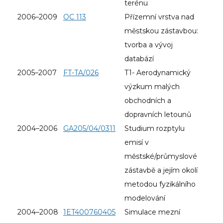
terénu
2006–2009
OC 113
Přízemní vrstva nad
městskou zástavbou:
tvorba a vývoj
databází
2005–2007
FT-TA/026
T1- Aerodynamický
výzkum malých
obchodních a
dopravních letounů
2004–2006
GA205/04/0311
Studium rozptylu
emisí v
městské/průmyslové
zástavbě a jejím okolí
metodou fyzikálního
modelování
2004–2008
1ET400760405
Simulace mezní