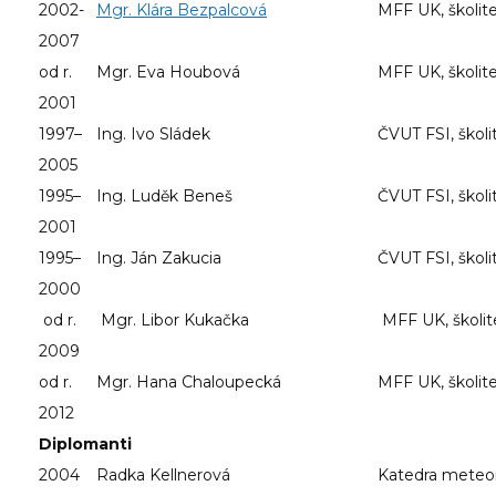
2002-
Mgr. Klára Bezpalcová
MFF UK, školite
2007
od r.
Mgr. Eva Houbová
MFF UK, školite
2001
1997–
Ing. Ivo Sládek
ČVUT FSI, školit
2005
1995–
Ing. Luděk Beneš
ČVUT FSI, školit
2001
1995–
Ing. Ján Zakucia
ČVUT FSI, školit
2000
od r.
Mgr. Libor Kukačka
MFF UK, školit
2009
od r.
Mgr. Hana Chaloupecká
MFF UK, školite
2012
Diplomanti
2004
Radka Kellnerová
Katedra meteor