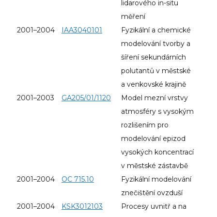
lidarového in-situ
měření
2001–2004
IAA3040101
Fyzikální a chemické
modelování tvorby a
šíření sekundárních
polutantů v městské
a venkovské krajině
2001–2003
GA205/01/1120
Model mezní vrstvy
atmosféry s vysokým
rozlišením pro
modelování epizod
vysokých koncentrací
v městské zástavbě
2001–2004
OC 715.10
Fyzikální modelování
znečištění ovzduší
2001–2004
KSK3012103
Procesy uvnitř a na