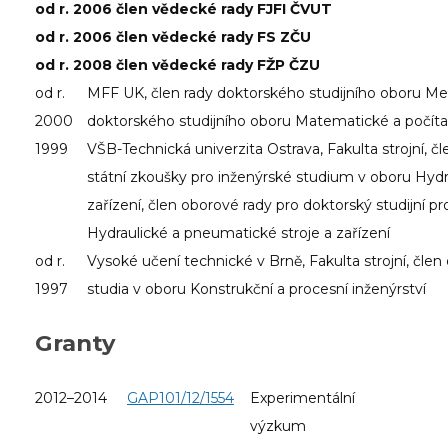
od r. 2006 člen vědecké rady FJFI ČVUT
od r. 2006 člen vědecké rady FS ZČU
od r. 2008 člen vědecké rady FŽP ČZU
od r.
MFF UK, člen rady doktorského studijního oboru Met
2000
doktorského studijního oboru Matematické a počít
1999
VŠB-Technická univerzita Ostrava, Fakulta strojní, 
státní zkoušky pro inženýrské studium v oboru Hydr
zařízení, člen oborové rady pro doktorský studijní pr
Hydraulické a pneumatické stroje a zařízení
od r.
Vysoké učení technické v Brně, Fakulta strojní, čle
1997
studia v oboru Konstrukční a procesní inženýrství
Granty
2012–2014
GAP101/12/1554
Experimentální
výzkum