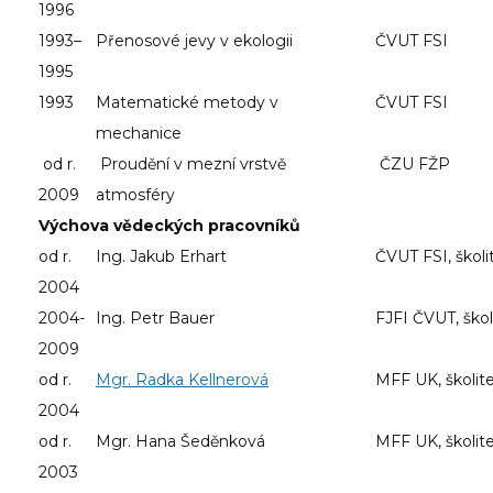
1996
1993–
Přenosové jevy v ekologii
ČVUT FSI
1995
1993
Matematické metody v
ČVUT FSI
mechanice
od r.
Proudění v mezní vrstvě
ČZU FŽP
2009
atmosféry
Výchova vědeckých pracovníků
od r.
Ing. Jakub Erhart
ČVUT FSI, školi
2004
2004-
Ing. Petr Bauer
FJFI ČVUT, škol
2009
od r.
Mgr. Radka Kellnerová
MFF UK, školite
2004
od r.
Mgr. Hana Šeděnková
MFF UK, školite
2003