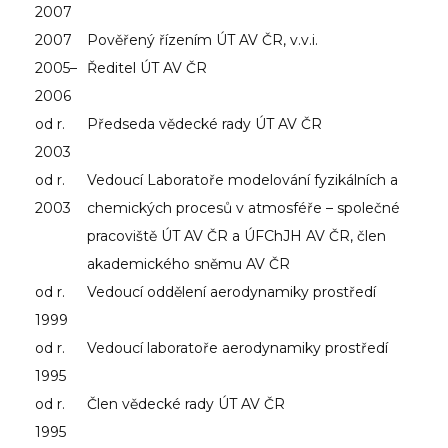
2007
2007
Pověřený řízením ÚT AV ČR, v.v.i.
2005–
Ředitel ÚT AV ČR
2006
od r.
Předseda vědecké rady ÚT AV ČR
2003
od r.
Vedoucí Laboratoře modelování fyzikálních a
2003
chemických procesů v atmosféře – společné
pracoviště ÚT AV ČR a ÚFChJH AV ČR, člen
akademického sněmu AV ČR
od r.
Vedoucí oddělení aerodynamiky prostředí
1999
od r.
Vedoucí laboratoře aerodynamiky prostředí
1995
od r.
Člen vědecké rady ÚT AV ČR
1995