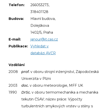
Telefon:
266053273,
318401128
Budova:
Hlavní budova,
Dolejškova
1402/5, Praha
E-mail:
janour@it.cas.cz
Publikace:
Vyhledat v
databázi AVČR
Vzdělání
2008
prof.
v oboru strojní inženýrství, Zápodočeská
Univerzita v Plzni
2003
doc.
v oboru meteorologie, MFF UK
1990
DrSc.
v oboru termomechanika a mechanika
tekutin ČSAV; název práce: Výpočty
turbulentních smykových vrstev u stěny s