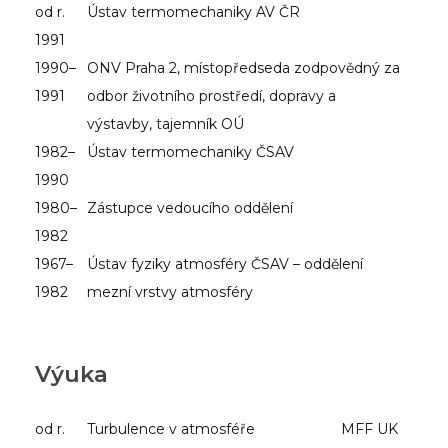
od r.
Ústav termomechaniky AV ČR
1991
1990–
ONV Praha 2, místopředseda zodpovědný za
1991
odbor životního prostředí, dopravy a
výstavby, tajemník OÚ
1982–
Ústav termomechaniky ČSAV
1990
1980–
Zástupce vedoucího oddělení
1982
1967–
Ústav fyziky atmosféry ČSAV – oddělení
1982
mezní vrstvy atmosféry
Výuka
od r.
Turbulence v atmosféře
MFF UK